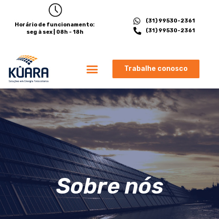
(31) 99530-2361
Horário de funcionamento:
(31) 99530-2361
seg à sex | 08h - 18h
Trabalhe conosco
Sobre nós